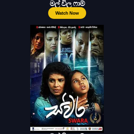
මල් විල ෆාම්
Watch Now