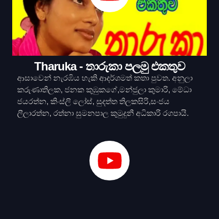
Tharuka - තාරුකා පලමු එකතුව
ආසාවෙන් නැරඹිය හැකි ආදර්ශමත් කතා පුවත. අනුලා
කරුණාතිලක, ජනක කුඹුකගේ,මන්ජුලා කුමාරි, මේධා
ජයරත්න, කිංස්ලි ලෝස්, සුදත්ත තිලකසිරි,සංජය
ලීලාරත්න, රත්නා සුමනපාල කුමුදුනී අධිකාරි රගපායි.