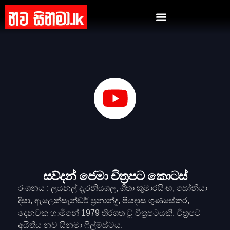
සව්දන් ජෙමා චිත්‍රපට කොටස්
රංගනය : ලයනල් දැරනියගල, ගීතා කුමාරසිංහ, සෝනියා
දිසා, ඇලෙක්සැන්ඩර් ප්‍රනාන්දු, පියදාස ගුණසේකර,
දෙනවක හාමිනේ 1979 තිරගත වූ චිත්‍රපටයකි. චිත්‍රපට
අයිතිය නව සිනමා ෆිල්ම්ස්ටය.