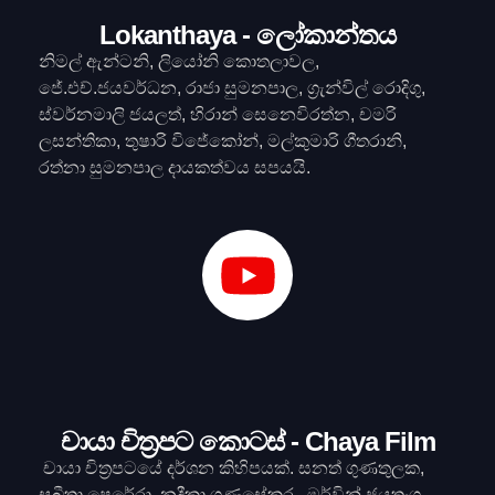
Lokanthaya - ලෝකාන්තය
නිමල් ඇන්ටනි, ලියෝනි කොතලාවල,
ජේ.එච්.ජයවර්ධන, රාජා සුමනපාල, ග්‍රැන්විල් රොදිගු,
ස්වර්නමාලි ජයලත්, හිරාන් සෙනෙවිරත්න, චමරි
ලසන්තිකා, තුෂාරි විජේකෝන්, මල්කුමාරි ගීතරානි,
රත්නා සුමනපාල දායකත්වය සපයයි.
චායා චිත්‍රපට කොටස් - Chaya Film
චායා චිත්‍රපටයේ දර්ශන කිහිපයක්. සනත් ගුණතුලක,
සබීතා පෙරේරා, නදීකා ගුණසේකර , මර්වින් ජයතුංග ,