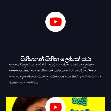
සිහිනෙන් සිහින ලෝකේ පවා
අනූෂා චිත්‍රපටයෙන් එච්.ආර්.ජෝතිපාල සමග සුජාතා
අත්තනායක ගායන ගීතයක්.මොහොමඩ් සාලි සංගීතය
සපයා ඇත.තිස්ස විජේසුරේන්ද්‍ර සහ ජෙනිටා සමරවීරගේ
රංගන දායකත්වය.