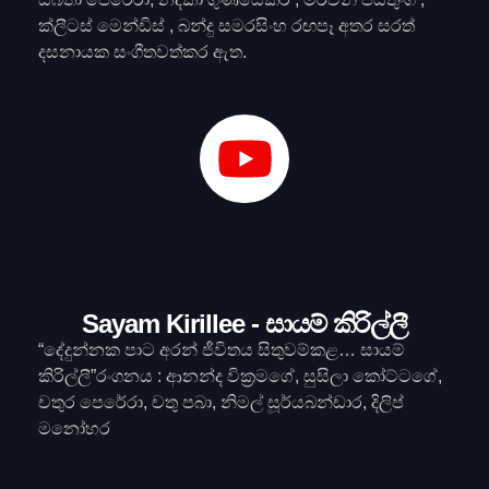
ක්ලීටස් මෙන්ඩිස් , බන්දු සමරසිංහ රඟපෑ අතර සරත්
දසනායක සංගීතවත්කර ඇත.
Sayam Kirillee - සායම් කිරිල්ලී
“දේදුන්නක පාට අරන් ජීවිතය සිතුවම්කළ… සායම්
කිරිල්ලී”රංගනය : ආනන්ද වික්‍රමගේ, සුසිලා කෝට්ටගේ,
චතුර පෙරේරා, චතු පබා, නිමල් සූර්යබන්ඩාර, දිලිප්
මනෝහර