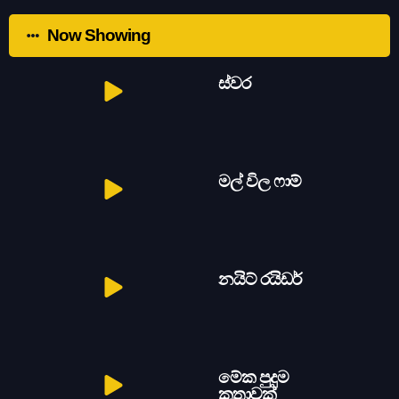
Now Showing
ස්වර
මල් විල ෆාම්
නයිට් රයිඩර්
මේක පුදුම
කතාවක්