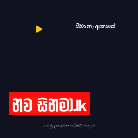
සීමා නෑ ආකාසේ
නවමු ලතාවක සයිබර් කලාව